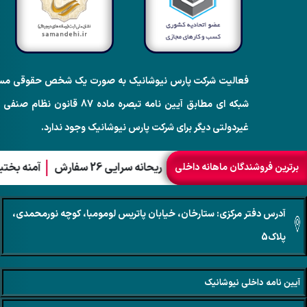
فعالیت شرکت پارس نیوشانیک به صورت یک شخص حقوقی مستقل، دا
شبکه ای مطابق آیین نامه تبص
غیردولتی دیگر برای شرکت پارس نیوشانیک وجود ندارد.
 اصغری 28 سفارش
ریحانه سرایی 26 سفارش
فاطمه ابراهیمی 2,500,000,000 ریال
آمنه بختیاری نیا سعید 
برترین فروشندگان ماهانه داخلی
آدرس دفتر مرکزی: ستارخان، خیابان پاتریس لومومبا، کوچه نورمحمدی،
پلاک5
آیین نامه داخلی نیوشانیک