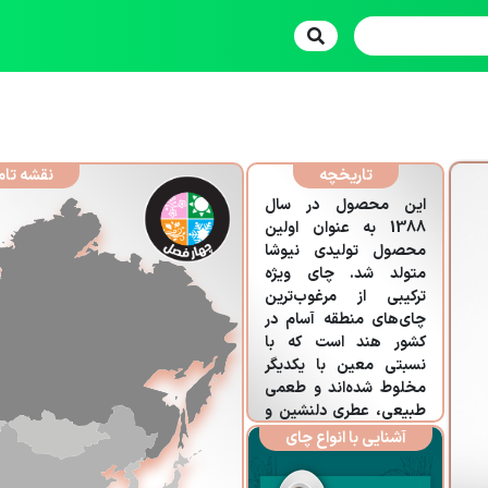
تاریخچه
نقشه تام
این محصول در سال
1388 به عنوان اولین
محصول تولیدی نیوشا
متولد شد. چای ویژه
ترکیبی از مرغوب‌ترین
چای‌های منطقه آسام در
کشور هند است که با
نسبتی معین با یکدیگر
مخلوط شده‌اند و طعمی
طبیعی، عطری دلنشین و
رنگی مناسب دارد.
آشنایی با انواع چای
چای‌های منطقه آسام به
داشتن طعم گس مشهور