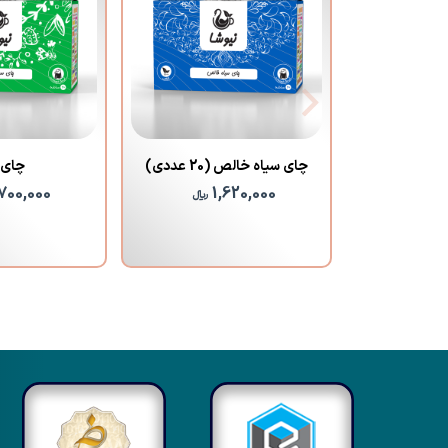
باشگاه راهبران
مجله مجازی ما
چای سیاه خالص (20 عددی)
چای 
,700,000
1,620,000
﷼