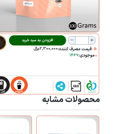
بسته بندی
فروش
توزیع
محصولات ما
افزودن به سبد خرید
•
2,300,000
﷼
قیمت مصرف کننده:
کارکرد محصولات
•
موجودی:
1467
کنترل کیفیت محصولات
شناسنامه گیاهان
تجارت ما
فرصت درآمدزایی ما
محصولات مشابه
برترین ها
مزیت های ما
برنامه های تشویقی ما