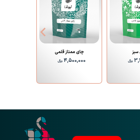
سبز
چای ممتاز قلمی
چای اصی
600,000
4,500,000
3,
﷼
﷼