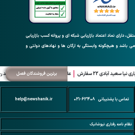
رای نماد اعتماد بازاریابی شبکه ای و پروانه کسب بازاریابی
ره ماده 87 قانون نظام صنفی می باشد و هیچگونه وابستگی به ارگان ها و نهادهای دولتی و
آبادی 22 سفارش
نرگس خاتون مزنگی 2,222,000,000 ریال
علیرضا صادقی آواز 21 سفارش
حامد رحمانی 2,188,909,077 ریال
احسان کمال آبادی 
برترین فروشندگان فصل
تماس با پشتیبانی
021-63408
help@newshanik.ir
نظام نامه رفتاری نیوشانیک