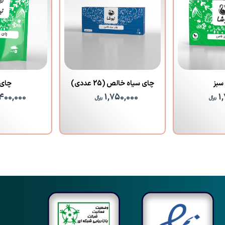
سبز
چای سیاه خالص (25 عددی)
چای 
400,000
1,750,000
1
﷼
﷼