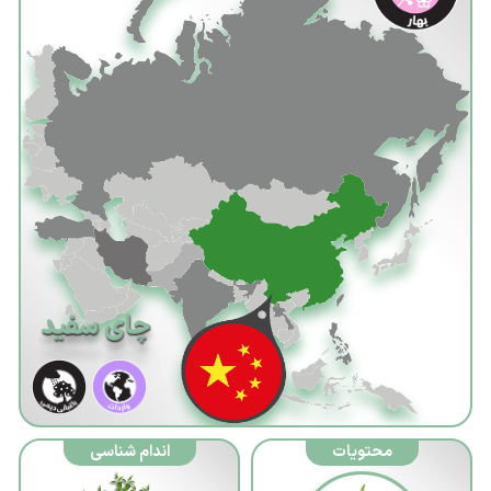
باشگاه
راهبران
مجله
مجازی ما
چای سفید
محتویات
اندام شناسی