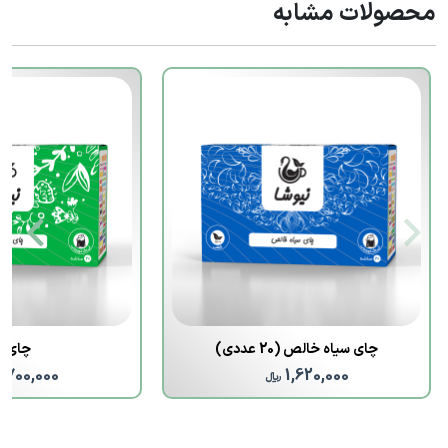
محصولات مشابه
چای سیاه خالص (20 عددی)
چای س
1,700,000
1,620,000
﷼