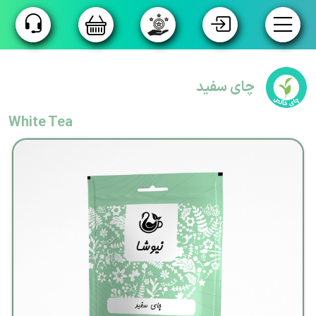
فروشگاه
چای سفید
گروه بندی
White Tea
محصولات
تولید
اختصاصی
تسویه
پیش
فاکتور
داستان ما
زنجیره