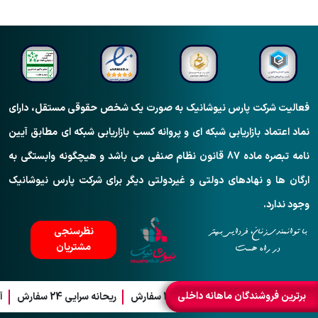
فعالیت شرکت پارس نیوشانیک به صورت یک شخص حقوقی مستقل، دارای
نماد اعتماد بازاریابی شبکه ای و پروانه کسب بازاریابی شبکه ای مطابق آیین
نامه تبصره ماده 87 قانون نظام صنفی می باشد و هیچگونه وابستگی به
ارگان ها و نهادهای دولتی و غیردولتی دیگر برای شرکت پارس نیوشانیک
وجود ندارد.
نظرسنجی
با توانمندی زنان، فردایی بهتر
مشتریان
در راه هست
برترین فروشندگان ماهانه داخلی
علیرضا اصغری 25 سفارش
ریحانه سرایی 24 سفارش
آمنه بختیا