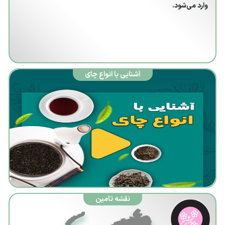
وارد می‌شود.
کنترل
کیفیت
محصولات
شناسنامه
گیاهان
آشنایی با انواع چای
تجارت ما
فرصت
درآمدزایی
ما
برترین ها
مزیت های
ما
نقشه تامین
برنامه های
تشویقی ما