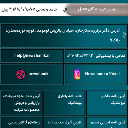
برترین فروشندگان فصل
زنگی 2,222,000,000 ریال
حامد رحمانی 2,188,909,077 ریال
علیرضا اص
آدرس دفتر مرکزی: ستارخان، خیابان پاتریس لومومبا، کوچه نورمحمدی،
پلاک5
تماس با پشتیبانی
021-92004292
help@newshanik.ir
newshanik
Newshanikofficial
آیین نامه داخلی
نظام نامه رفتاری
آیین نامه نحوه تبلیغات،
نیوشانیک
نیوشانیک
بازاریابی و فروش
محصولات شرکت
آیین نامه اجرایی تبصره
بازپس گیری محصولات
راهنمای فاکتور رسمی