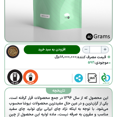
تامین
تأمین
مواد اولیه
فرآوری
تولید
افزودن به سبد خرید
بسته بندی
•
18,000,000
﷼
قیمت مصرف کننده:
•
فروش
موجودی:
592
توزیع
محصولات
تاریخچه
ما
این محصول که از سال 1396 در جمع محصولات قرار گرفته است،
یکی از گران‌ترین و در عین حال مفیدترین محصولات نیوشا محسوب
کارکرد
می‌شود. با توجه به اینکه نژاد چای ایرانی برای تولید چای سفید
محصولات
مناسب و مقرون به صرفه نیست، ماده اولیه این محصول از چین