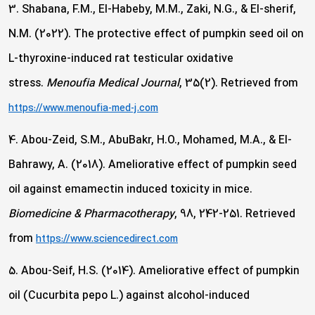
3. Shabana, F.M., El-Habeby, M.M., Zaki, N.G., & El-sherif,
N.M. (2022). The protective effect of pumpkin seed oil on
L-thyroxine-induced rat testicular oxidative
stress.
Menoufia Medical Journal
, 35(2). Retrieved from
https://www.menoufia-med-j.com
4. Abou-Zeid, S.M., AbuBakr, H.O., Mohamed, M.A., & El-
Bahrawy, A. (2018). Ameliorative effect of pumpkin seed
oil against emamectin induced toxicity in mice.
Biomedicine & Pharmacotherapy
, 98, 242-251. Retrieved
from
https://www.sciencedirect.com
5. Abou-Seif, H.S. (2014). Ameliorative effect of pumpkin
oil (Cucurbita pepo L.) against alcohol-induced