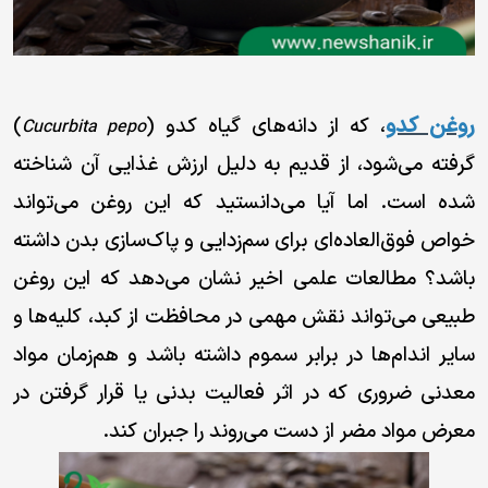
زنجیره
تامین
تأمین
مواد اولیه
روغن کدو
، که از دانه‌های گیاه کدو (
)
Cucurbita pepo
گرفته می‌شود، از قدیم به دلیل ارزش غذایی آن شناخته
فرآوری
شده است. اما آیا می‌دانستید که این روغن می‌تواند
تولید
خواص فوق‌العاده‌ای برای سم‌زدایی و پاک‌سازی بدن داشته
بسته
باشد؟ مطالعات علمی اخیر نشان می‌دهد که این روغن
بندی
طبیعی می‌تواند نقش مهمی در محافظت از کبد، کلیه‌ها و
فروش
سایر اندام‌ها در برابر سموم داشته باشد و هم‌زمان مواد
توزیع
معدنی ضروری که در اثر فعالیت بدنی یا قرار گرفتن در
محصولات
معرض مواد مضر از دست می‌روند را جبران کند.
ما