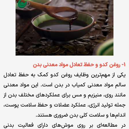
کارکرد
محصولات
کنترل
کیفیت
محصولات
شناسنامه
گیاهان
1- روغن کدو و حفظ تعادل مواد معدنی بدن
تجارت ما
یکی از مهم‌ترین وظایف روغن کدو کمک به حفظ تعادل
فرصت
درآمدزایی
سالم مواد معدنی کمیاب در بدن است. این مواد معدنی
ما
مانند روی، منیزیم و مس برای عملکردهای مختلف بدن از
برترین ها
جمله تولید انرژی، عملکرد عضلات و حفظ سلامت پوست،
مزیت
اندام‌ها و سلامت کلی بدن ضروری هستند.
های ما
در مطالعه‌ای بر روی موش‌های دارای فعالیت بدنی