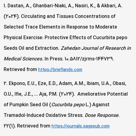
1. Dastan, A., Ghanbari-Niaki, A., Nasiri, K., & Akbari, A.
(2024). Circulating and Tissues Concentrations of
Selected Trace Elements in Response to Moderate
Physical Exercise: Protective Effects of Cucurbita pepo
Seeds Oil and Extraction.
Zahedan Journal of Research in
Medical Sciences.
In Press. 10.5812/zjrms-144739.
Retrieved from
https://brieflands.com
2. Ekpono, E.U., Eze, E.D., Adam, A.M., Ibiam, U.A., Obasi,
O.U., Ifie, J.E., … Aja, P.M. (2024). Ameliorative Potential
of Pumpkin Seed Oil (
Cucurbita pepo
L.) Against
Tramadol-Induced Oxidative Stress.
Dose Response
.
22(1). Retrieved from
https://journals.sagepub.com