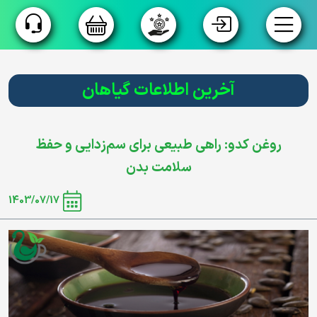
آخرین اطلاعات گیاهان
فروشگاه
گروه بندی
روغن کدو: راهی طبیعی برای سم‌زدایی و حفظ
محصولات
سلامت بدن
تولید
1403/07/17
اختصاصی
تسویه
پیش
فاکتور
داستان ما