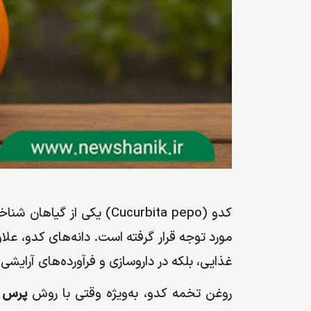
بسته بندی
فروش
توزیع
محصولات ما
کارکرد محصولات
کنترل کیفیت محصولات
شناسنامه گیاهان
تجارت ما
کدو
(Cucurbita pepo)
یکی از گیاهان شناخ
فرصت درآمدزایی ما
مورد توجه قرار گرفته است. دانه‌های کدو، عل
برترین ها
غذایی، بلکه در داروسازی و فرآورده‌های آرایشی
مزیت های ما
روغن تخمه کدو، به‌ویژه وقتی با روش
پرس س
برنامه های تشویقی ما