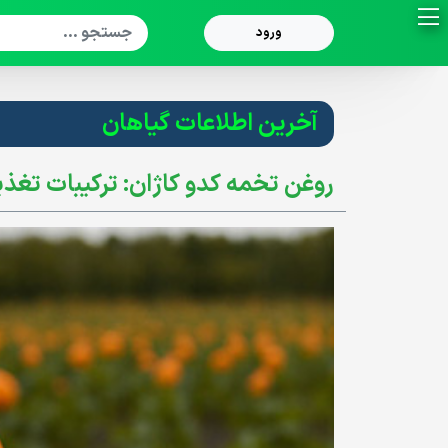
ورود
فروشگاه
آخرین اطلاعات گیاهان
گروه بندی محصولات
روغن تخمه کدو کاژان: ترکیبات تغذی
تولید اختصاصی
تسویه پیش فاکتور
داستان ما
زنجیره تامین
تأمین مواد اولیه
فرآوری
تولید