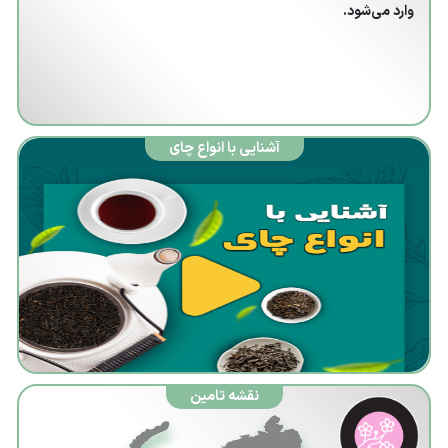
وارد می‌شود.
کنترل
کیفیت
محصولات
شناسنامه
گیاهان
آشنایی با انواع چای
تجارت ما
فرصت
درآمدزایی
ما
برترین ها
مزیت های
ما
نقشه تامین
برنامه های
تشویقی ما