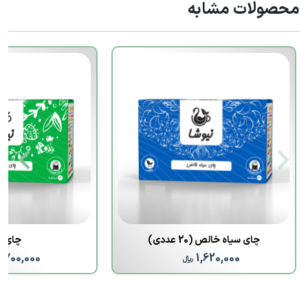
محصولات مشابه
چای سیاه خالص (20 عددی)
چای س
1,700,000
1,620,000
﷼