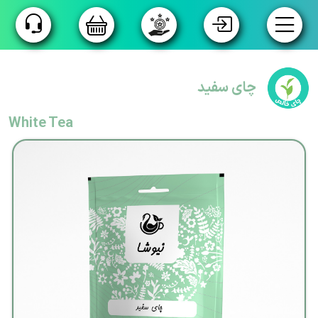
فروشگاه
چای سفید
گروه بندی
White Tea
محصولات
تولید
اختصاصی
تسویه
پیش
فاکتور
داستان ما
زنجیره