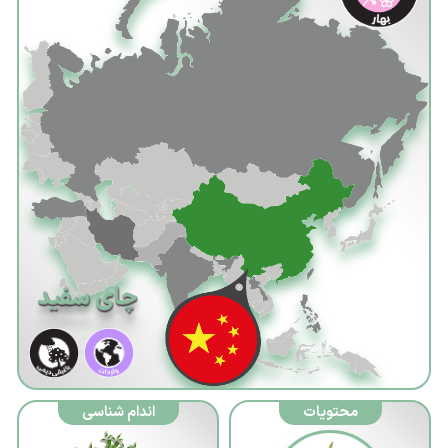
باشگاه
راهبران
مجله
مجازی ما
چای سفید
محتویات
اندام شناسی