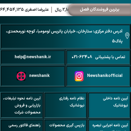
برترین فروشندگان فصل
حامد رحمانی 2,188,909,077 ریال
علیرضا اصغری 2,164,454,135 ریال
آدرس دفتر مرکزی: ستارخان، خیابان پاتریس لومومبا، کوچه نورمحمدی،
پلاک5
تماس با پشتیبانی
021-63408
help@newshanik.ir
newshanik
Newshanikofficial
آیین نامه داخلی
نظام نامه رفتاری
آیین نامه نحوه تبلیغات،
نیوشانیک
نیوشانیک
بازاریابی و فروش
محصولات شرکت
آیین نامه اجرایی تبصره
بازپس گیری محصولات
راهنمای فاکتور رسمی