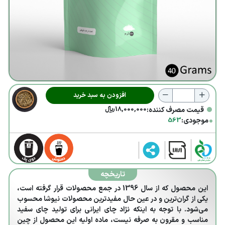
تامین
تأمین
مواد اولیه
فرآوری
تولید
افزودن به سبد خرید
بسته بندی
•
18,000,000
﷼
قیمت مصرف کننده:
•
فروش
موجودی:
563
توزیع
محصولات
تاریخچه
ما
این محصول که از سال 1396 در جمع محصولات قرار گرفته است،
یکی از گران‌ترین و در عین حال مفیدترین محصولات نیوشا محسوب
کارکرد
می‌شود. با توجه به اینکه نژاد چای ایرانی برای تولید چای سفید
محصولات
مناسب و مقرون به صرفه نیست، ماده اولیه این محصول از چین